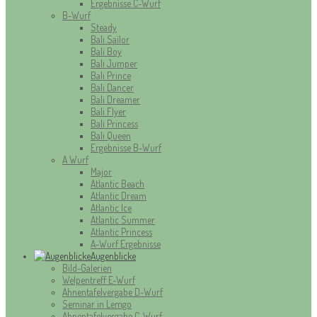
Ergebnisse C-Wurf
B-Wurf
Steady
Bali Sailor
Bali Boy
Bali Jumper
Bali Prince
Bali Dancer
Bali Dreamer
Bali Flyer
Bali Princess
Bali Queen
Ergebnisse B-Wurf
A Wurf
Major
Atlantic Beach
Atlantic Dream
Atlantic Ice
Atlantic Summer
Atlantic Princess
A-Wurf Ergebnisse
Augenblicke
Bild-Galerien
Welpentreff E-Wurf
Ahnentafelvergabe D-Wurf
Seminar in Lemgo
Ahnentafelvergabe C-Wurf