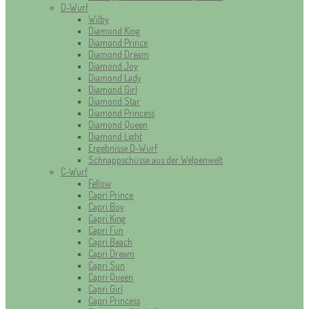
D-Wurf
Wilby
Diamond King
Diamond Prince
Diamond Dream
Diamond Joy
Diamond Lady
Diamond Girl
Diamond Star
Diamond Princess
Diamond Queen
Diamond Light
Ergebnisse D-Wurf
Schnappschüsse aus der Welpenwelt
C-Wurf
Fellow
Capri Prince
Capri Boy
Capri King
Capri Fun
Capri Beach
Capri Dream
Capri Sun
Capri Queen
Capri Girl
Capri Princess