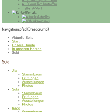
A + B Wurf Familientreffen
Treffen A-Wurf
Kontakt
Aktuelles
Weblinks
Navigationspfad (Breadcrumb)
Aktuelle Seite:
Start
Unsere Hunde
In unseren Herzen
Suki
Suki
Jila
Stammbaum
Prüfungen
Ausstellungen
Photos
Suki
Stammbaum
Prüfungen
Ausstellungen
Photos
Kacy
Stammbaum