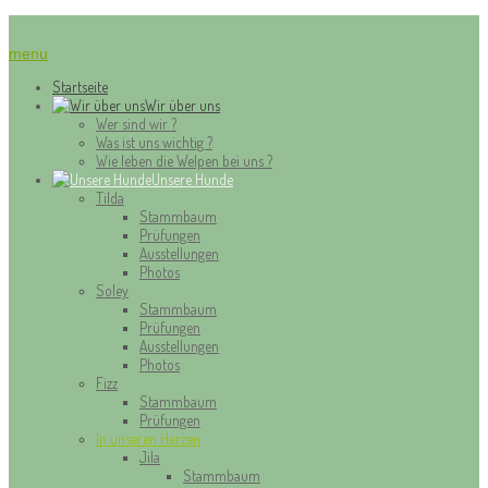
menu
Startseite
Wir über uns
Wer sind wir ?
Was ist uns wichtig ?
Wie leben die Welpen bei uns ?
Unsere Hunde
Tilda
Stammbaum
Prüfungen
Ausstellungen
Photos
Soley
Stammbaum
Prüfungen
Ausstellungen
Photos
Fizz
Stammbaum
Prüfungen
In unseren Herzen
Jila
Stammbaum