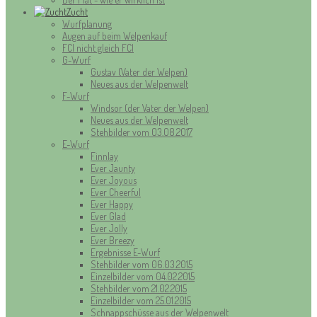
Zucht
Wurfplanung
Augen auf beim Welpenkauf
FCI nicht gleich FCI
G-Wurf
Gustav (Vater der Welpen)
Neues aus der Welpenwelt
F-Wurf
Windsor (der Vater der Welpen)
Neues aus der Welpenwelt
Stehbilder vom 03.08.2017
E-Wurf
Finnlay
Ever Jaunty
Ever Joyous
Ever Cheerful
Ever Happy
Ever Glad
Ever Jolly
Ever Breezy
Ergebnisse E-Wurf
Stehbilder vom 06.03.2015
Einzelbilder vom 04.02.2015
Stehbilder vom 21.02.2015
Einzelbilder vom 25.01.2015
Schnappschüsse aus der Welpenwelt