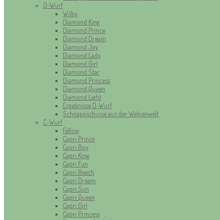
D-Wurf
Wilby
Diamond King
Diamond Prince
Diamond Dream
Diamond Joy
Diamond Lady
Diamond Girl
Diamond Star
Diamond Princess
Diamond Queen
Diamond Light
Ergebnisse D-Wurf
Schnappschüsse aus der Welpenwelt
C-Wurf
Fellow
Capri Prince
Capri Boy
Capri King
Capri Fun
Capri Beach
Capri Dream
Capri Sun
Capri Queen
Capri Girl
Capri Princess