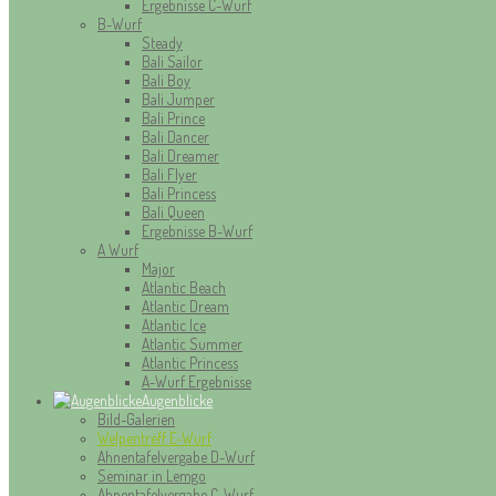
Ergebnisse C-Wurf
B-Wurf
Steady
Bali Sailor
Bali Boy
Bali Jumper
Bali Prince
Bali Dancer
Bali Dreamer
Bali Flyer
Bali Princess
Bali Queen
Ergebnisse B-Wurf
A Wurf
Major
Atlantic Beach
Atlantic Dream
Atlantic Ice
Atlantic Summer
Atlantic Princess
A-Wurf Ergebnisse
Augenblicke
Bild-Galerien
Welpentreff E-Wurf
Ahnentafelvergabe D-Wurf
Seminar in Lemgo
Ahnentafelvergabe C-Wurf