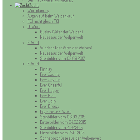
Zucht
Wurfplanung
Augen auf beim Welpenkauf
FCI nicht gleich FCI
G-Wurf
Gustav (Vater der Welpen)
Neues aus der Welpenwelt
F-Wurf
Windsor (der Vater der Welpen)
Neues aus der Welpenwelt
Stehbilder vom 03.08.2017
E-Wurf
Finnlay
Ever Jaunty
Ever Joyous
Ever Cheerful
Ever Happy
Ever Glad
Ever Jolly
Ever Breezy
Ergebnisse E-Wurf
Stehbilder vom 06.03.2015
Einzelbilder vom 04.02.2015
Stehbilder vom 21.02.2015
Einzelbilder vom 25.01.2015
Schnappschüsse aus der Welpenwelt