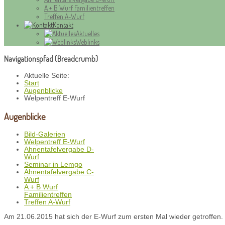
A + B Wurf Familientreffen
Treffen A-Wurf
Kontakt
Aktuelles
Weblinks
Navigationspfad (Breadcrumb)
Aktuelle Seite:
Start
Augenblicke
Welpentreff E-Wurf
Augenblicke
Bild-Galerien
Welpentreff E-Wurf
Ahnentafelvergabe D-
Wurf
Seminar in Lemgo
Ahnentafelvergabe C-
Wurf
A + B Wurf
Familientreffen
Treffen A-Wurf
Am 21.06.2015 hat sich der E-Wurf zum ersten Mal wieder getroffen.