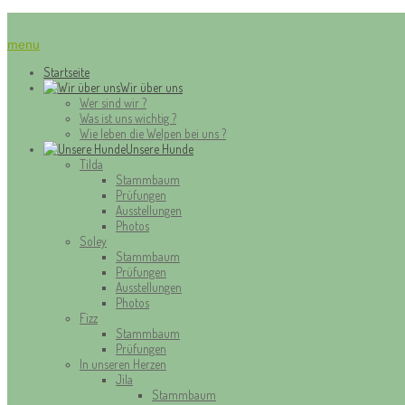
menu
Startseite
Wir über uns
Wer sind wir ?
Was ist uns wichtig ?
Wie leben die Welpen bei uns ?
Unsere Hunde
Tilda
Stammbaum
Prüfungen
Ausstellungen
Photos
Soley
Stammbaum
Prüfungen
Ausstellungen
Photos
Fizz
Stammbaum
Prüfungen
In unseren Herzen
Jila
Stammbaum