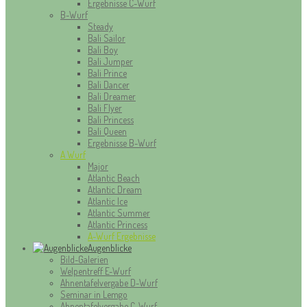
Ergebnisse C-Wurf
B-Wurf
Steady
Bali Sailor
Bali Boy
Bali Jumper
Bali Prince
Bali Dancer
Bali Dreamer
Bali Flyer
Bali Princess
Bali Queen
Ergebnisse B-Wurf
A Wurf
Major
Atlantic Beach
Atlantic Dream
Atlantic Ice
Atlantic Summer
Atlantic Princess
A-Wurf Ergebnisse
Augenblicke
Bild-Galerien
Welpentreff E-Wurf
Ahnentafelvergabe D-Wurf
Seminar in Lemgo
Ahnentafelvergabe C-Wurf