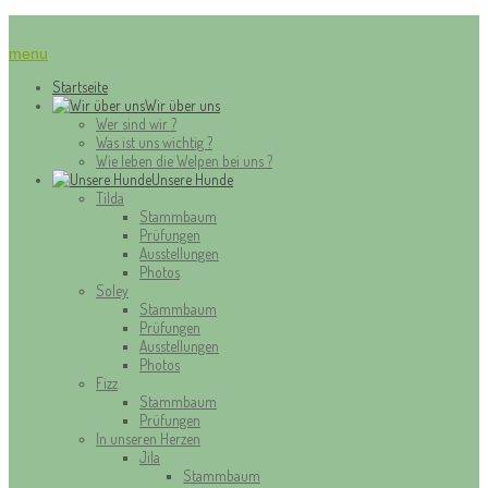
menu
Startseite
Wir über uns
Wer sind wir ?
Was ist uns wichtig ?
Wie leben die Welpen bei uns ?
Unsere Hunde
Tilda
Stammbaum
Prüfungen
Ausstellungen
Photos
Soley
Stammbaum
Prüfungen
Ausstellungen
Photos
Fizz
Stammbaum
Prüfungen
In unseren Herzen
Jila
Stammbaum