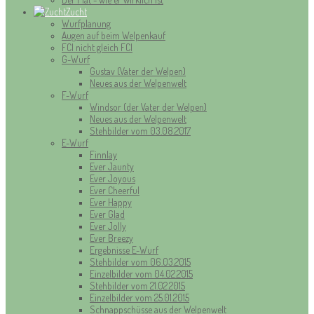
Zucht
Wurfplanung
Augen auf beim Welpenkauf
FCI nicht gleich FCI
G-Wurf
Gustav (Vater der Welpen)
Neues aus der Welpenwelt
F-Wurf
Windsor (der Vater der Welpen)
Neues aus der Welpenwelt
Stehbilder vom 03.08.2017
E-Wurf
Finnlay
Ever Jaunty
Ever Joyous
Ever Cheerful
Ever Happy
Ever Glad
Ever Jolly
Ever Breezy
Ergebnisse E-Wurf
Stehbilder vom 06.03.2015
Einzelbilder vom 04.02.2015
Stehbilder vom 21.02.2015
Einzelbilder vom 25.01.2015
Schnappschüsse aus der Welpenwelt